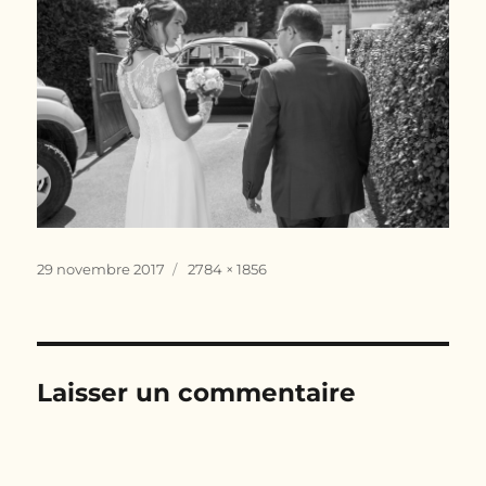
Publié
Taille
29 novembre 2017
2784 × 1856
le
réelle
Laisser un commentaire