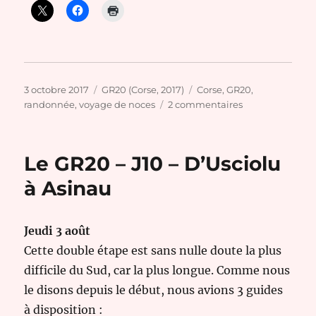
Publié
Catégories
Étiquettes
3 octobre 2017
GR20 (Corse, 2017)
Corse
,
GR20
,
le
sur
randonnée
,
voyage de noces
2 commentaires
Le
GR20
–
Le GR20 – J10 – D’Usciolu
J11
–
à Asinau
D’Asinau
à
Porto-
Jeudi 3 août
Vecchio
Cette double étape est sans nulle doute la plus
difficile du Sud, car la plus longue. Comme nous
le disons depuis le début, nous avions 3 guides
à disposition :