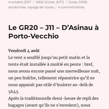
Publié
Catégories
Étiquettes
4 octobre 2017
GR20 (Corse, 2017)
Corse
,
GR20
,
le
sur
randonnée
,
voyage de noces
4 commentaires
Le
GR20
–
Le GR20 – J11 – D’Asinau à
J12
à
Porto-Vecchio
J15
–
De
Vendredi 4 août
Porto-
Le vent a soufflé jusqu’au petit matin et la
Vecchio
à
tente était installée à moitié en pente : bref,
Lille
nous avons encore passé une merveilleuse nuit,
un peu fraîche, tellement réparatrice qu’il ne
nous apparait pas utile d’insister au-delà de
5h45.
Après la traditionnelle demi-heure de repli des
bagages (avant qu’ils ne s’envolent), nous