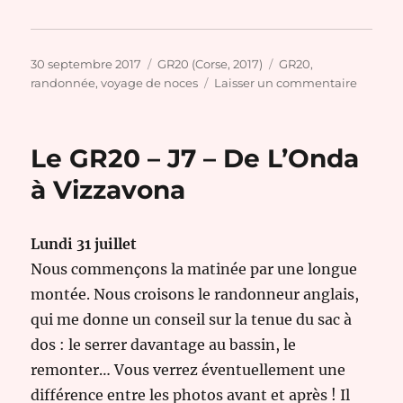
Publié
Catégories
Étiquettes
30 septembre 2017
GR20 (Corse, 2017)
GR20
,
le
sur
randonnée
,
voyage de noces
Laisser un commentaire
Le
GR20
–
Le GR20 – J7 – De L’Onda
J8
–
à Vizzavona
De
Vizzav
à
Lundi 31 juillet
Bocca
Nous commençons la matinée par une longue
di
Verde
montée. Nous croisons le randonneur anglais,
qui me donne un conseil sur la tenue du sac à
dos : le serrer davantage au bassin, le
remonter… Vous verrez éventuellement une
différence entre les photos avant et après ! Il