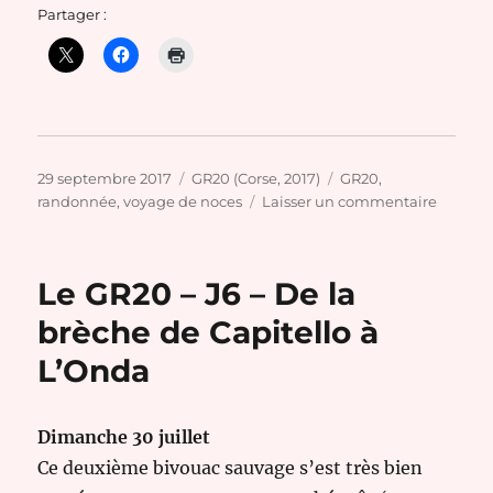
Partager :
Publié
Catégories
Étiquettes
29 septembre 2017
GR20 (Corse, 2017)
GR20
,
le
sur
randonnée
,
voyage de noces
Laisser un commentaire
Le
GR20
–
Le GR20 – J6 – De la
J7
–
brèche de Capitello à
De
L’Onda
L’Onda
à
Vizzav
Dimanche 30 juillet
Ce deuxième bivouac sauvage s’est très bien