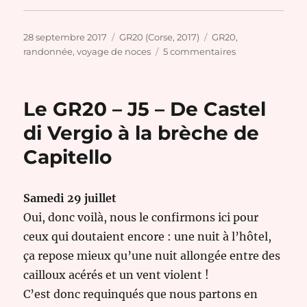
Publié
Catégories
Étiquettes
28 septembre 2017
GR20 (Corse, 2017)
GR20
,
le
sur
randonnée
,
voyage de noces
5 commentaires
Le
GR20
–
Le GR20 – J5 – De Castel
J6
–
di Vergio à la brèche de
De
Capitello
la
brèche
de
Capitello
Samedi 29 juillet
à
Oui, donc voilà, nous le confirmons ici pour
L’Onda
ceux qui doutaient encore : une nuit à l’hôtel,
ça repose mieux qu’une nuit allongée entre des
cailloux acérés et un vent violent !
C’est donc requinqués que nous partons en