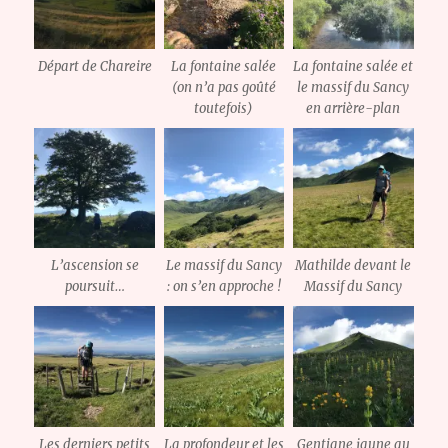
Départ de Chareire
La fontaine salée
La fontaine salée et
(on n’a pas goûté
le massif du Sancy
toutefois)
en arrière-plan
L’ascension se
Le massif du Sancy
Mathilde devant le
poursuit…
: on s’en approche !
Massif du Sancy
Les derniers petits
La profondeur et les
Gentiane jaune au