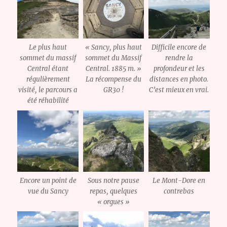
Le plus haut
« Sancy, plus haut
Difficile encore de
sommet du massif
sommet du Massif
rendre la
Central étant
Central. 1885 m. »
profondeur et les
régulièrement
La récompense du
distances en photo.
visité, le parcours a
GR30 !
C’est mieux en vrai.
été réhabilité
Encore un point de
Sous notre pause
Le Mont-Dore en
vue du Sancy
repas, quelques
contrebas
« orgues »