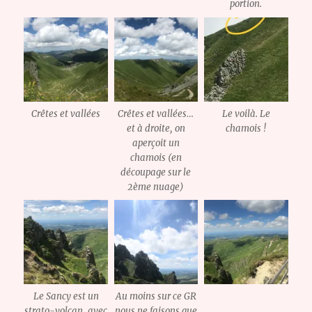
portion.
Crêtes et vallées
Crêtes et vallées…
Le voilà. Le
et à droite, on
chamois !
aperçoit un
chamois (en
découpage sur le
2ème nuage)
Le Sancy est un
Au moins sur ce GR
strato-volcan, avec
nous ne faisons que