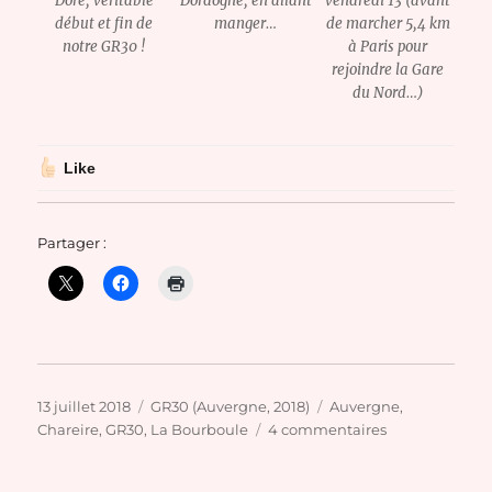
Doré, véritable
Dordogne, en allant
vendredi 13 (avant
début et fin de
manger…
de marcher 5,4 km
notre GR30 !
à Paris pour
rejoindre la Gare
du Nord…)
Like
Partager :
Publié
Catégories
Étiquettes
13 juillet 2018
GR30 (Auvergne, 2018)
Auvergne
,
le
sur
Chareire
,
GR30
,
La Bourboule
4 commentaires
Le
GR30