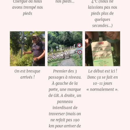
Cliergue où nous
nos pieds…
4°C (nous ne
avons trempé nos
laissions pas nos
pieds
pieds plus de
quelques
secondes…)
On est bresque
Premier des 3
Le début est ici !
arrivés !
passages à niveau.
Donc ça se fait en
À gauche de la
10-11 jours
porte, une marque
« normalement ».
de GR. A droite, un
panneau
interdisant de
traverser (mais on
ne refait pas 190
km pour arriver de