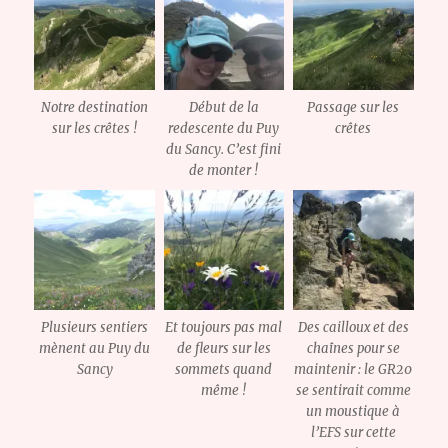
Notre destination
Début de la
Passage sur les
sur les crêtes !
redescente du Puy
crêtes
du Sancy. C’est fini
de monter !
Plusieurs sentiers
Et toujours pas mal
Des cailloux et des
mènent au Puy du
de fleurs sur les
chaînes pour se
Sancy
sommets quand
maintenir : le GR20
même !
se sentirait comme
un moustique à
l’EFS sur cette