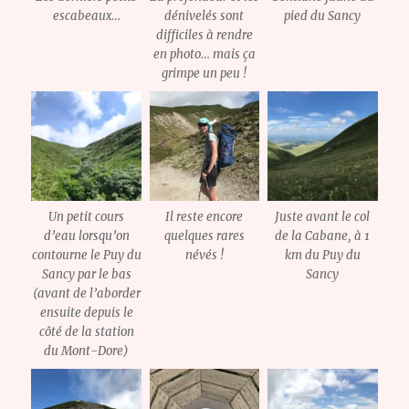
escabeaux…
dénivelés sont
pied du Sancy
difficiles à rendre
en photo… mais ça
grimpe un peu !
Un petit cours
Il reste encore
Juste avant le col
d’eau lorsqu’on
quelques rares
de la Cabane, à 1
contourne le Puy du
névés !
km du Puy du
Sancy par le bas
Sancy
(avant de l’aborder
ensuite depuis le
côté de la station
du Mont-Dore)