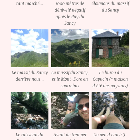
tant marché…
1000 mètres de
éloignons du massif
dénivelé négatif
du Sancy
après le Puy du
Sancy
Le massif du Sancy
Le massif du Sancy,
Le buron du
derrière nous…
et le Mont-Dore en
Capucin (= maison
contrebas
d’été des paysans)
Le ruisseau du
Avant de tremper
Un peu d’eau à 3-