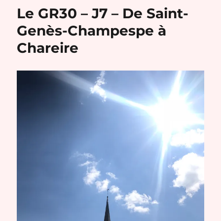
–
Le GR30 – J7 – De Saint-
J8
–
Genès-Champespe à
De
Chareire
Chareire
à
La
Bourboule