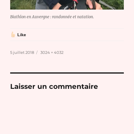
Biathlon en Auvergne : randonnée et natation.
Like
Publié
Taille
5 juillet 2018
3024 × 4032
le
réelle
Laisser un commentaire