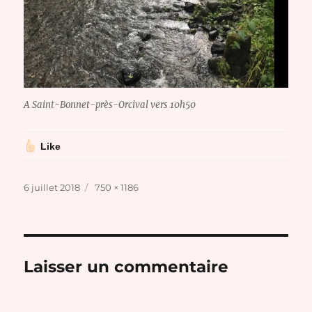
A Saint-Bonnet-près-Orcival vers 10h50
Like
Publié
Taille
6 juillet 2018
750 × 1186
le
réelle
Laisser un commentaire