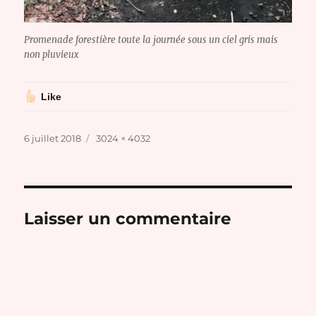
Promenade forestière toute la journée sous un ciel gris mais
non pluvieux
Like
Publié
Taille
6 juillet 2018
3024 × 4032
le
réelle
Laisser un commentaire