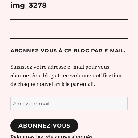
de
img_3278
l’article
ABONNEZ-VOUS À CE BLOG PAR E-MAIL.
Saisissez votre adresse e-mail pour vous
abonner à ce blog et recevoir une notification
de chaque nouvel article par email.
Adresse
e-
mail
ABONNEZ-VOUS
Rejoignez les 265 autres abonnés