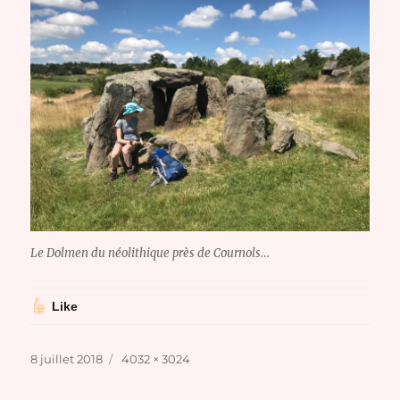
Le Dolmen du néolithique près de Cournols…
Like
Publié
Taille
8 juillet 2018
4032 × 3024
le
réelle