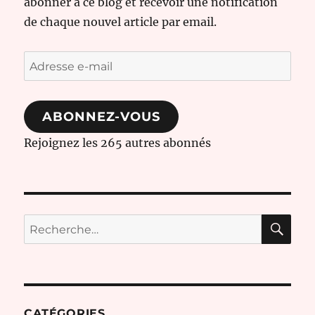
abonner à ce blog et recevoir une notification
de chaque nouvel article par email.
Adresse
e-
mail
ABONNEZ-VOUS
Rejoignez les 265 autres abonnés
RE
Recherche
pour :
CATÉGORIES