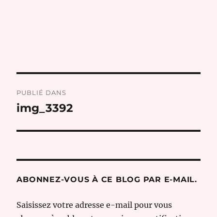
Navigation
PUBLIÉ DANS
de
img_3392
l’article
ABONNEZ-VOUS À CE BLOG PAR E-MAIL.
Saisissez votre adresse e-mail pour vous