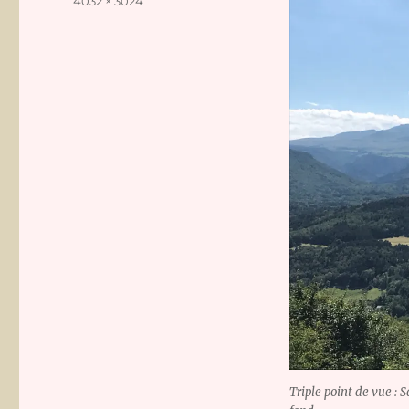
Taille
4032 × 3024
réelle
Triple point de vue : 