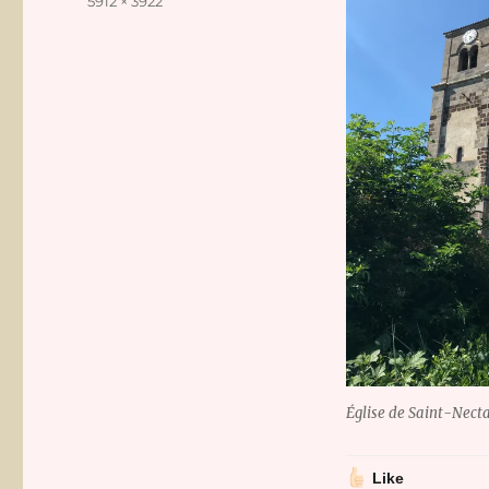
Taille
5912 × 3922
réelle
Église de Saint-Nectai
Like