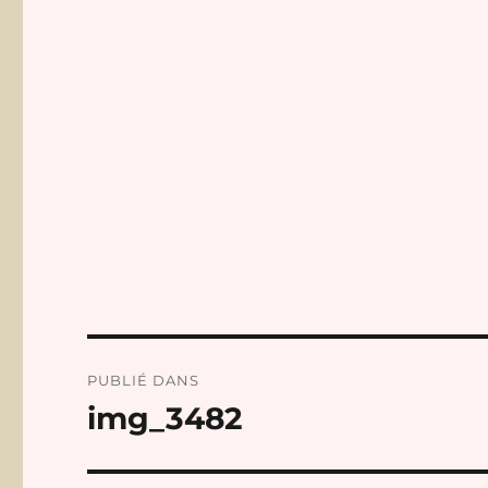
Navigation
PUBLIÉ DANS
de
img_3482
l’article