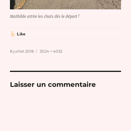
Mathilde attire les chats dès le départ !
Like
Publié
Taille
8 juillet 2018
3024 × 4032
le
réelle
Laisser un commentaire