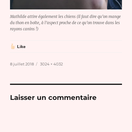
Mathilde attire également les chiens (il faut dire qu’on mange
du thon en boîte, à l’aspect proche de ce qu’on trouve dans les
rayons canins !)
Like
Publié
Taille
8 juillet 2018
3024 × 4032
le
réelle
Laisser un commentaire