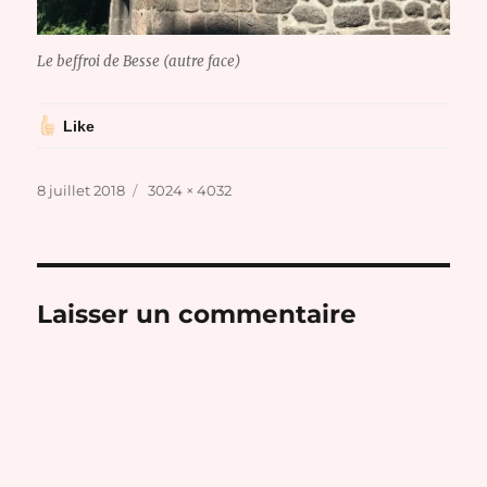
Le beffroi de Besse (autre face)
Like
Publié
Taille
8 juillet 2018
3024 × 4032
le
réelle
Laisser un commentaire