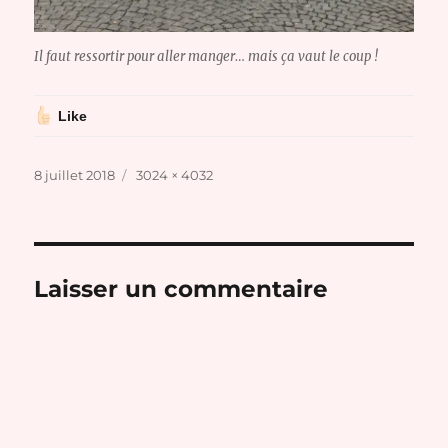
Il faut ressortir pour aller manger… mais ça vaut le coup !
Like
Publié
Taille
8 juillet 2018
3024 × 4032
le
réelle
Laisser un commentaire