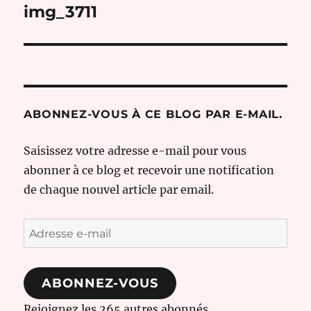
de
img_3711
l’article
ABONNEZ-VOUS À CE BLOG PAR E-MAIL.
Saisissez votre adresse e-mail pour vous
abonner à ce blog et recevoir une notification
de chaque nouvel article par email.
Adresse
e-
mail
ABONNEZ-VOUS
Rejoignez les 265 autres abonnés