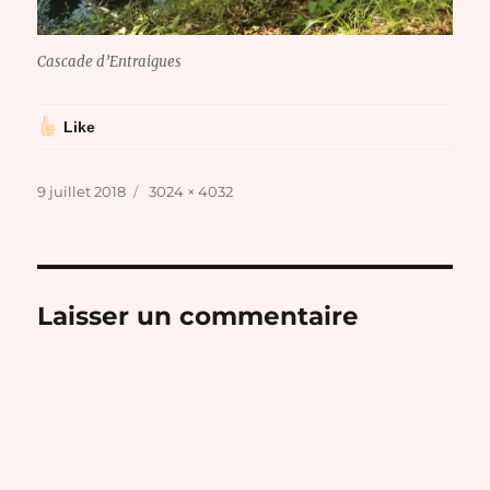
Cascade d’Entraigues
Like
Publié
Taille
9 juillet 2018
3024 × 4032
le
réelle
Laisser un commentaire