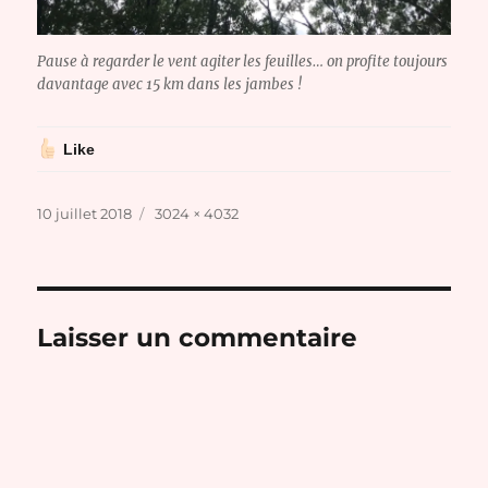
Pause à regarder le vent agiter les feuilles… on profite toujours
davantage avec 15 km dans les jambes !
Like
Publié
Taille
10 juillet 2018
3024 × 4032
le
réelle
Laisser un commentaire