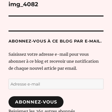
de
img_4082
l’article
ABONNEZ-VOUS À CE BLOG PAR E-MAIL.
Saisissez votre adresse e-mail pour vous
abonner à ce blog et recevoir une notification
de chaque nouvel article par email.
Adresse
e-
mail
ABONNEZ-VOUS
Rejoignez les 265 autres abonnés