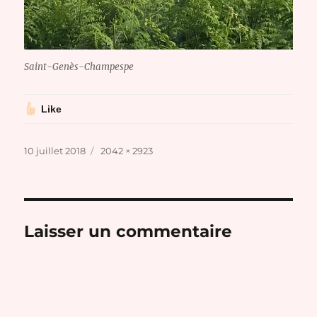
Saint-Genès-Champespe
Like
Publié
Taille
10 juillet 2018
2042 × 2923
le
réelle
Laisser un commentaire