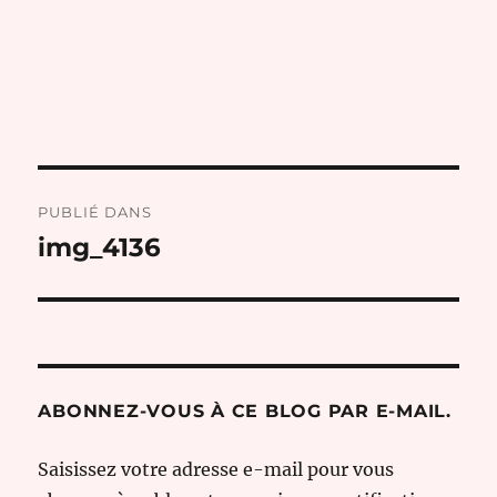
Navigation
PUBLIÉ DANS
de
img_4136
l’article
ABONNEZ-VOUS À CE BLOG PAR E-MAIL.
Saisissez votre adresse e-mail pour vous