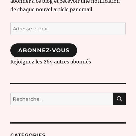
abonner à ce blog et recevoir une notification
de chaque nouvel article par email.
Adresse
e-
mail
ABONNEZ-VOUS
Rejoignez les 265 autres abonnés
RE
Recherche
pour :
CATÉGORIES