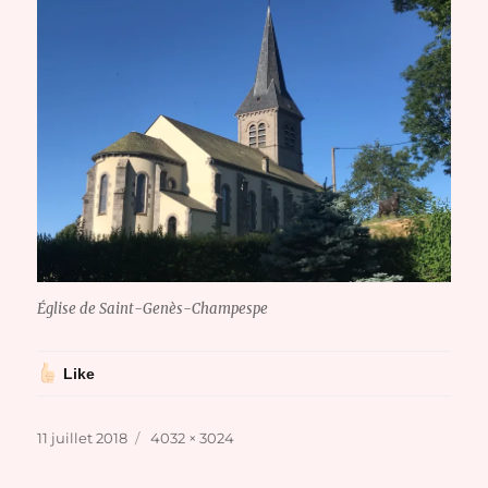
Église de Saint-Genès-Champespe
Like
Publié
Taille
11 juillet 2018
4032 × 3024
le
réelle