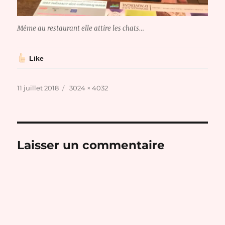
Même au restaurant elle attire les chats…
Like
Publié
Taille
11 juillet 2018
3024 × 4032
le
réelle
Laisser un commentaire