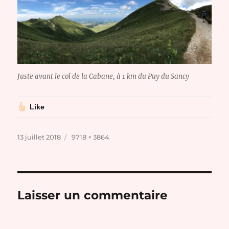
Juste avant le col de la Cabane, à 1 km du Puy du Sancy
Like
Publié
Taille
13 juillet 2018
9718 × 3864
le
réelle
Laisser un commentaire