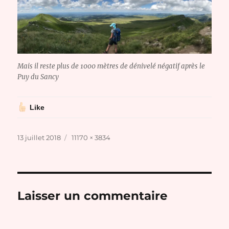
Mais il reste plus de 1000 mètres de dénivelé négatif après le
Puy du Sancy
Like
Publié
Taille
13 juillet 2018
11170 × 3834
le
réelle
Laisser un commentaire