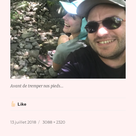
Avant de tremper nos pieds…
Like
Publié
Taille
13 juillet 2018
3088 × 2320
le
réelle