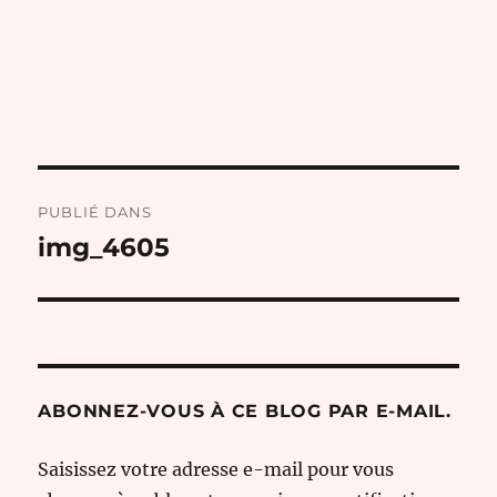
Navigation
PUBLIÉ DANS
de
img_4605
l’article
ABONNEZ-VOUS À CE BLOG PAR E-MAIL.
Saisissez votre adresse e-mail pour vous