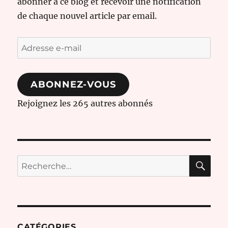
abonner à ce blog et recevoir une notification
de chaque nouvel article par email.
Adresse
e-
mail
ABONNEZ-VOUS
Rejoignez les 265 autres abonnés
RE
Recherche
pour :
CATÉGORIES