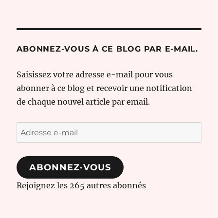
Destination
Corse
–
Le
voyage
ABONNEZ-VOUS À CE BLOG PAR E-MAIL.
résumé
en
Saisissez votre adresse e-mail pour vous
moins
abonner à ce blog et recevoir une notification
de
2
de chaque nouvel article par email.
minutes
Adresse
e-
mail
ABONNEZ-VOUS
Rejoignez les 265 autres abonnés