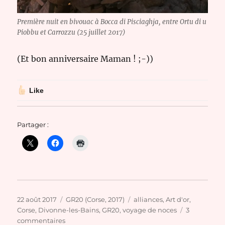
Première nuit en bivouac à Bocca di Pisciaghja, entre Ortu di u
Piobbu et Carrozzu (25 juillet 2017)
(Et bon anniversaire Maman ! ;-))
Like
Partager :
Publié
Catégories
Étiquettes
22 août 2017
GR20 (Corse, 2017)
alliances
,
Art d'or
,
le
Corse
,
Divonne-les-Bains
,
GR20
,
voyage de noces
3
sur
commentaires