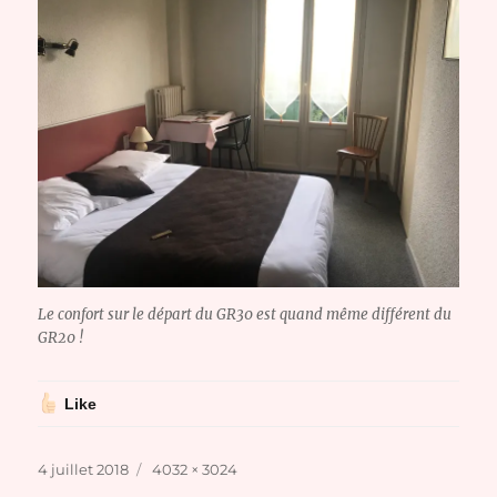
Le confort sur le départ du GR30 est quand même différent du
GR20 !
Like
Publié
Taille
4 juillet 2018
4032 × 3024
le
réelle