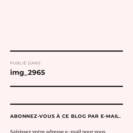
Navigation
PUBLIÉ DANS
de
img_2965
l’article
ABONNEZ-VOUS À CE BLOG PAR E-MAIL.
Saisissez votre adresse e-mail pour vous