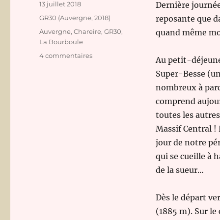
Publié
13 juillet 2018
Dernière journée
le
Catégories
GR30 (Auvergne, 2018)
reposante que da
Étiquettes
Auvergne
,
Chareire
,
GR30
,
quand même moi
La Bourboule
sur
4 commentaires
Au petit-déjeune
Le
Super-Besse (un
GR30
–
nombreux à parco
J8
comprend aujourd
–
toutes les autre
De
Chareire
Massif Central 
à
jour de notre pé
La
qui se cueille à 
Bourboule
de la sueur…
Dès le départ ve
(1885 m). Sur le