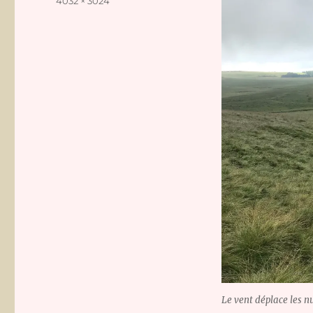
Taille
4032 × 3024
réelle
Le vent déplace les n