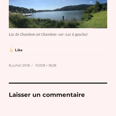
Lac de Chambon (et Chambon-sur-Lac à gauche)
Like
Publié
Taille
8 juillet 2018
10208 × 3628
le
réelle
Laisser un commentaire