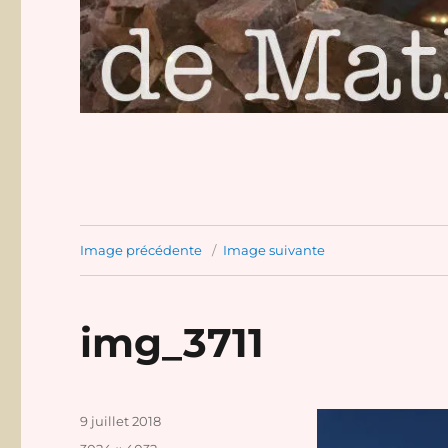
Image précédente
Image suivante
img_3711
Publié
9 juillet 2018
le