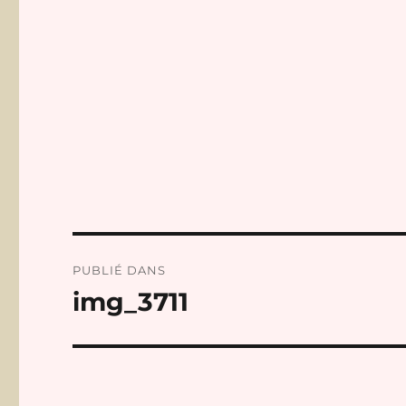
Navigation
PUBLIÉ DANS
de
img_3711
l’article