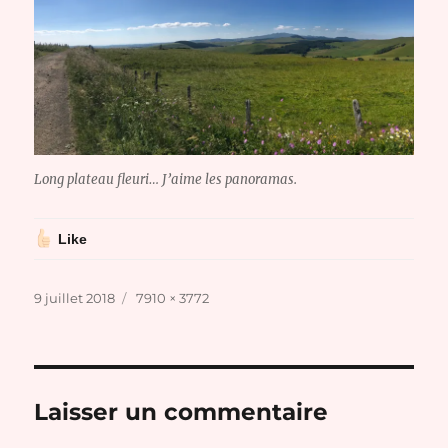
Long plateau fleuri… J’aime les panoramas.
Like
Publié
Taille
9 juillet 2018
7910 × 3772
le
réelle
Laisser un commentaire