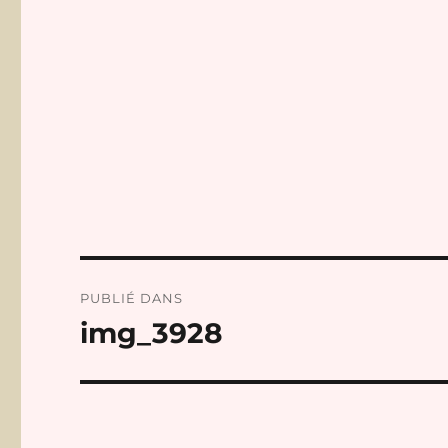
Navigation
PUBLIÉ DANS
de
img_3928
l’article