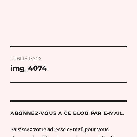
Navigation
PUBLIÉ DANS
de
img_4074
l’article
ABONNEZ-VOUS À CE BLOG PAR E-MAIL.
Saisissez votre adresse e-mail pour vous