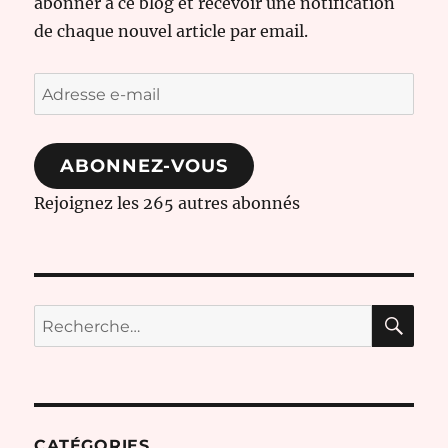
abonner à ce blog et recevoir une notification
de chaque nouvel article par email.
Adresse
e-
mail
ABONNEZ-VOUS
Rejoignez les 265 autres abonnés
RE
Recherche
pour :
CATÉGORIES