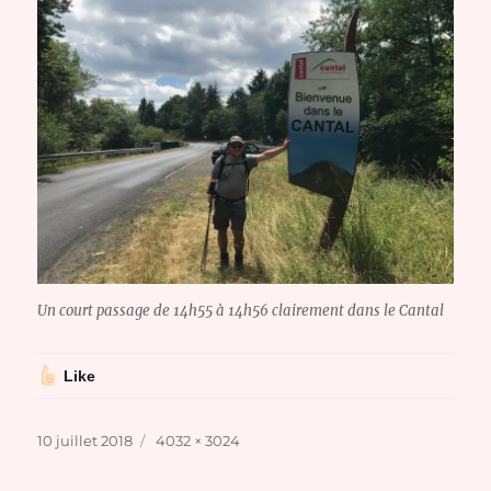
Un court passage de 14h55 à 14h56 clairement dans le Cantal
Like
Publié
Taille
10 juillet 2018
4032 × 3024
le
réelle