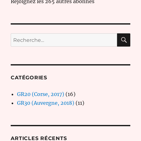
Rejoignez les 265 autres abonnés
RE
Recherche
pour :
CATÉGORIES
GR20 (Corse, 2017)
(16)
GR30 (Auvergne, 2018)
(11)
ARTICLES RÉCENTS