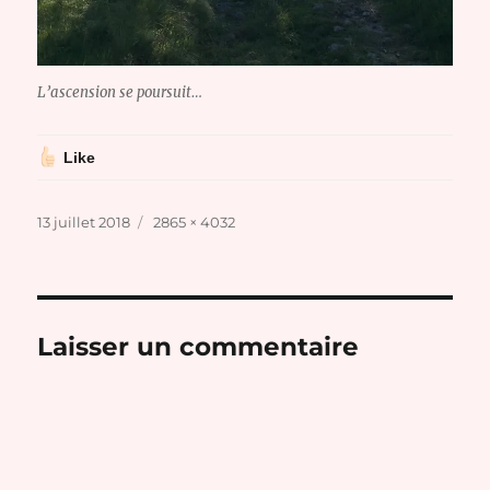
L’ascension se poursuit…
Like
Publié
Taille
13 juillet 2018
2865 × 4032
le
réelle
Laisser un commentaire