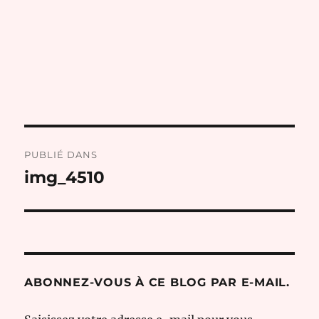
Navigation
PUBLIÉ DANS
de
img_4510
l’article
ABONNEZ-VOUS À CE BLOG PAR E-MAIL.