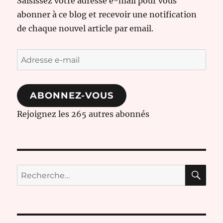
Saisissez votre adresse e-mail pour vous
abonner à ce blog et recevoir une notification
de chaque nouvel article par email.
Adresse
e-
mail
ABONNEZ-VOUS
Rejoignez les 265 autres abonnés
RE
Recherche
pour :