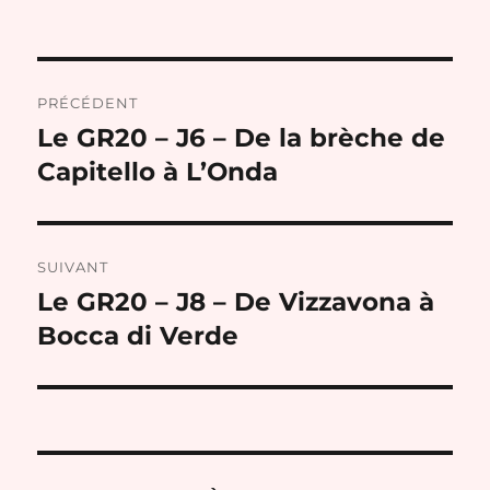
Navigation
PRÉCÉDENT
de
Le GR20 – J6 – De la brèche de
Publication
précédente :
Capitello à L’Onda
l’article
SUIVANT
Le GR20 – J8 – De Vizzavona à
Publication
suivante :
Bocca di Verde