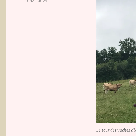
Taille
4032 × 3024
réelle
Le tour des vaches d’