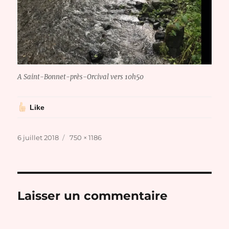
A Saint-Bonnet-près-Orcival vers 10h50
Like
Publié
Taille
6 juillet 2018
750 × 1186
le
réelle
Laisser un commentaire