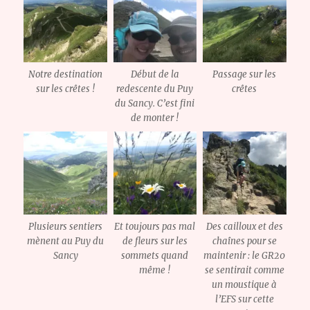
Notre destination
Début de la
Passage sur les
sur les crêtes !
redescente du Puy
crêtes
du Sancy. C’est fini
de monter !
Plusieurs sentiers
Et toujours pas mal
Des cailloux et des
mènent au Puy du
de fleurs sur les
chaînes pour se
Sancy
sommets quand
maintenir : le GR20
même !
se sentirait comme
un moustique à
l’EFS sur cette