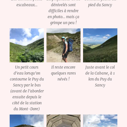
escabeaux…
dénivelés sont
pied du Sancy
difficiles à rendre
en photo… mais ça
grimpe un peu !
Un petit cours
Il reste encore
Juste avant le col
d’eau lorsqu’on
quelques rares
de la Cabane, à 1
contourne le Puy du
névés !
km du Puy du
Sancy par le bas
Sancy
(avant de l’aborder
ensuite depuis le
côté de la station
du Mont-Dore)