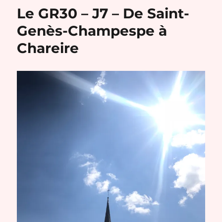
–
Le GR30 – J7 – De Saint-
J8
–
Genès-Champespe à
De
Chareire
Chareire
à
La
Bourboule