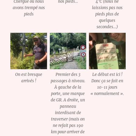
Cliergue où nous
nos pieds…
4°C (nous ne
avons trempé nos
laissions pas nos
pieds
pieds plus de
quelques
secondes…)
On est bresque
Premier des 3
Le début est ici !
arrivés !
passages à niveau.
Donc ça se fait en
À gauche de la
10-11 jours
porte, une marque
« normalement ».
de GR. A droite, un
panneau
interdisant de
traverser (mais on
ne refait pas 190
km pour arriver de