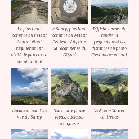
Le plus haut
« Sancy, plus haut
Difficile encore de
sommet du massif
sommet du Massif
rendre la
Central étant
Central. 1885 m. »
profondeur et les
régulièrement
La récompense du
distances en photo.
visité, le parcours a
GR30 !
C’est mieux en vrai.
été réhabilité
Encore un point de
Sous notre pause
Le Mont-Dore en
vue du Sancy
repas, quelques
contrebas
« orgues »