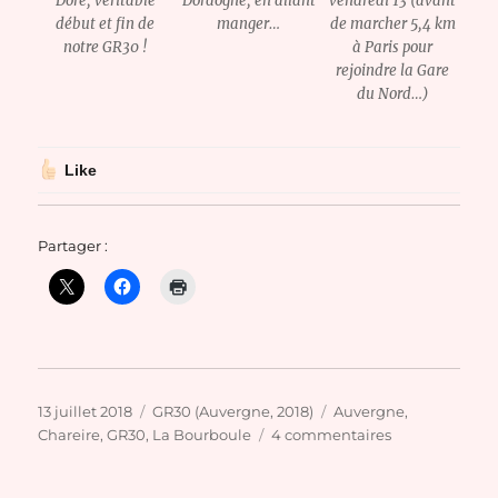
Doré, véritable
Dordogne, en allant
vendredi 13 (avant
début et fin de
manger…
de marcher 5,4 km
notre GR30 !
à Paris pour
rejoindre la Gare
du Nord…)
Like
Partager :
Publié
Catégories
Étiquettes
13 juillet 2018
GR30 (Auvergne, 2018)
Auvergne
,
le
sur
Chareire
,
GR30
,
La Bourboule
4 commentaires
Le
GR30