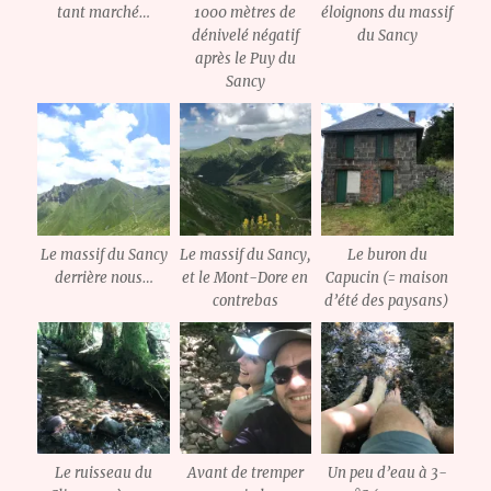
tant marché…
1000 mètres de
éloignons du massif
dénivelé négatif
du Sancy
après le Puy du
Sancy
Le massif du Sancy
Le massif du Sancy,
Le buron du
derrière nous…
et le Mont-Dore en
Capucin (= maison
contrebas
d’été des paysans)
Le ruisseau du
Avant de tremper
Un peu d’eau à 3-