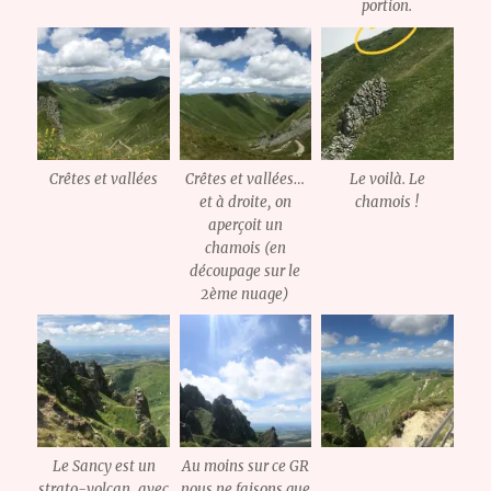
portion.
Crêtes et vallées
Crêtes et vallées…
Le voilà. Le
et à droite, on
chamois !
aperçoit un
chamois (en
découpage sur le
2ème nuage)
Le Sancy est un
Au moins sur ce GR
strato-volcan, avec
nous ne faisons que