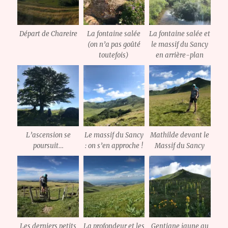
Départ de Chareire
La fontaine salée
La fontaine salée et
(on n’a pas goûté
le massif du Sancy
toutefois)
en arrière-plan
L’ascension se
Le massif du Sancy
Mathilde devant le
poursuit…
: on s’en approche !
Massif du Sancy
Les derniers petits
La profondeur et les
Gentiane jaune au