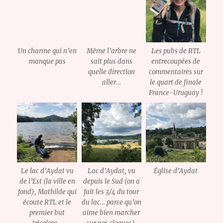
Un charme qui n’en
Même l’arbre ne
Les pubs de RTL
manque pas
sait plus dans
entrecoupées de
quelle direction
commentaires sur
aller…
le quart de finale
France-Uruguay !
Le lac d’Aydat vu
Lac d’Aydat, vu
Église d’Aydat
de l’Est (la ville en
depuis le Sud (on a
fond), Mathilde qui
fait les 3/4 du tour
écoute RTL et le
du lac… parce qu’on
premier but
aime bien marcher