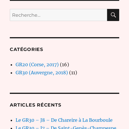
RE
Recherche
pour :
CATÉGORIES
GR20 (Corse, 2017)
(16)
GR30 (Auvergne, 2018)
(11)
ARTICLES RÉCENTS
Le GR30 – J8 – De Chareire à La Bourboule
Le GR30 – J7 – De Saint-Genès-Champespe