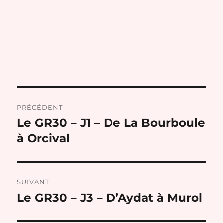
Navigation
PRÉCÉDENT
de
Le GR30 – J1 – De La Bourboule
Publication
précédente :
à Orcival
l’article
SUIVANT
Le GR30 – J3 – D’Aydat à Murol
Publication
suivante :